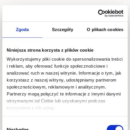
Application Error
Zgoda
Szczegóły
O plikach cookies
TypeError: i(...).findLast is not a function

    at C (https://www.prohairlab.pl/assets/root
Niniejsza strona korzysta z plików cookie
    at To (https://www.prohairlab.pl/assets/com
    at ks (https://www.prohairlab.pl/assets/com
Wykorzystujemy pliki cookie do spersonalizowania treści
    at ah (https://www.prohairlab.pl/assets/com
    at Oy (https://www.prohairlab.pl/assets/com
i reklam, aby oferować funkcje społecznościowe i
    at na (https://www.prohairlab.pl/assets/com
    at th (https://www.prohairlab.pl/assets/com
analizować ruch w naszej witrynie. Informacje o tym, jak
    at eh (https://www.prohairlab.pl/assets/com
korzystasz z naszej witryny, udostępniamy partnerom
    at MessagePort.ae (https://www.prohairlab.p
społecznościowym, reklamowym i analitycznym.
Partnerzy mogą połączyć te informacje z innymi danymi
otrzymanymi od Ciebie lub uzyskanymi podczas
korzystania z ich usług.
Wybór
Niezbędne