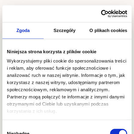
Application Error
Zgoda
Szczegóły
O plikach cookies
TypeError: i(...).findLast is not a function

    at C (https://www.prohairlab.pl/assets/root
Niniejsza strona korzysta z plików cookie
    at To (https://www.prohairlab.pl/assets/com
    at ks (https://www.prohairlab.pl/assets/com
Wykorzystujemy pliki cookie do spersonalizowania treści
    at ah (https://www.prohairlab.pl/assets/com
    at Oy (https://www.prohairlab.pl/assets/com
i reklam, aby oferować funkcje społecznościowe i
    at na (https://www.prohairlab.pl/assets/com
    at th (https://www.prohairlab.pl/assets/com
analizować ruch w naszej witrynie. Informacje o tym, jak
    at eh (https://www.prohairlab.pl/assets/com
korzystasz z naszej witryny, udostępniamy partnerom
    at MessagePort.ae (https://www.prohairlab.p
społecznościowym, reklamowym i analitycznym.
Partnerzy mogą połączyć te informacje z innymi danymi
otrzymanymi od Ciebie lub uzyskanymi podczas
korzystania z ich usług.
Wybór
Niezbędne